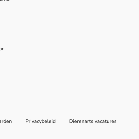
or
arden
Privacybeleid
Dierenarts vacatures