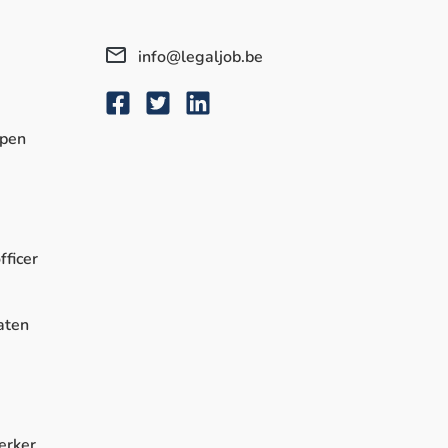
info@legaljob.be
rpen
fficer
aten
erker