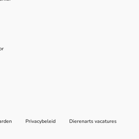
or
arden
Privacybeleid
Dierenarts vacatures