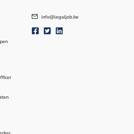
info@legaljob.be
rpen
fficer
aten
erker