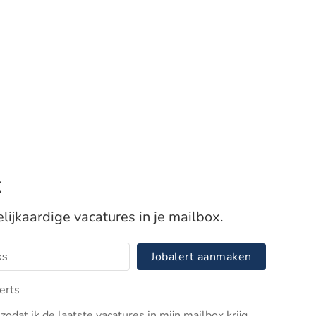
x
elijkaardige vacatures in je mailbox.
Jobalert aanmaken
erts
zodat ik de laatste vacatures in mijn mailbox krijg.