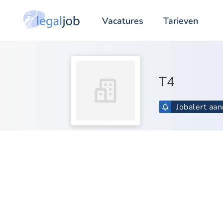
Vacatures
Tarieven
T4
Jobalert aa