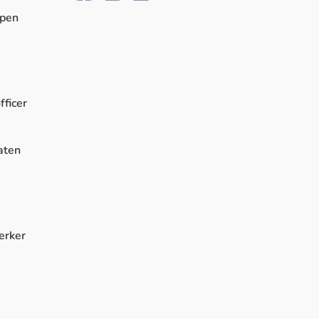
rpen
fficer
aten
erker