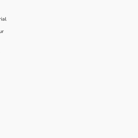
ial
ur
s