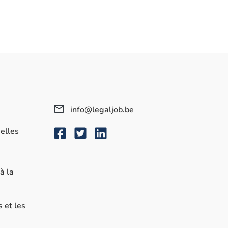
info@legaljob.be
elles
à la
s et les