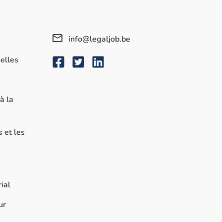
info@legaljob.be
elles
à la
s et les
ial
ur