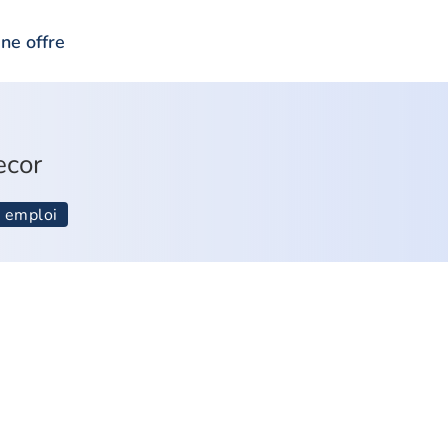
ne offre
ecor
e emploi