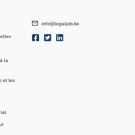
info@legaljob.be
elles
à la
s et les
ial
ur